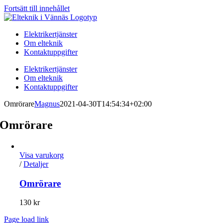
Fortsätt till innehållet
Elektrikertjänster
Om elteknik
Kontaktuppgifter
Elektrikertjänster
Om elteknik
Kontaktuppgifter
Omrörare
Magnus
2021-04-30T14:54:34+02:00
Omrörare
Visa varukorg
/
Detaljer
Omrörare
130
kr
Page load link